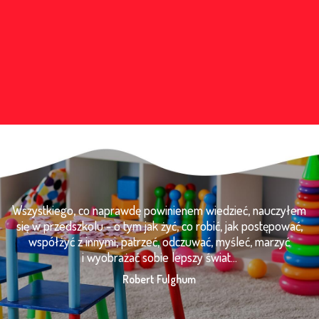
Wszystkiego, co naprawdę powinienem wiedzieć, nauczyłem
się w przedszkolu - o tym jak żyć, co robić, jak postępować,
współżyć z innymi, patrzeć, odczuwać, myśleć, marzyć
i wyobrażać sobie lepszy świat...
Robert Fulghum