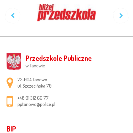
Przedszkole Publiczne
w Tanowie
Adres pocztowy:
72-004 Tanowo
ul. Szczecińska 70
+48 91 312 66 77
pptanowo@police.pl
BIP